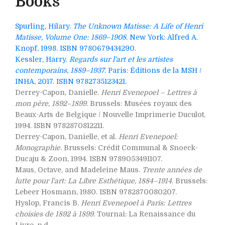
Books
Spurling, Hilary.
The Unknown Matisse: A Life of Henri
Matisse, Volume One: 1869–1908
. New York: Alfred A.
Knopf, 1998. ISBN 9780679434290.
Kessler, Harry.
Regards sur l’art et les artistes
contemporains, 1889–1937
. Paris: Éditions de la MSH /
INHA, 2017. ISBN 9782735123421.
Derrey-Capon, Danielle.
Henri Evenepoel – Lettres à
mon père, 1892–1899
. Brussels: Musées royaux des
Beaux-Arts de Belgique / Nouvelle Imprimerie Duculot,
1994. ISBN 9782870812211.
Derrey-Capon, Danielle, et al.
Henri Evenepoel:
Monographie
. Brussels: Crédit Communal & Snoeck-
Ducaju & Zoon, 1994. ISBN 9789053491107.
Maus, Octave, and Madeleine Maus.
Trente années de
lutte pour l'art: La Libre Esthétique, 1884–1914
. Brussels:
Lebeer Hosmann, 1980. ISBN 9782870080207.
Hyslop, Francis B.
Henri Evenepoel à Paris: Lettres
choisies de 1892 à 1899
. Tournai: La Renaissance du